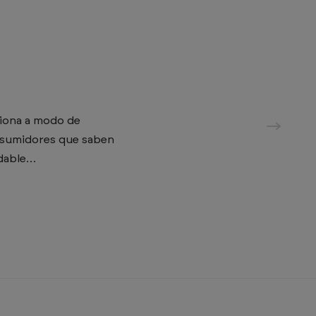
ciona a modo de
consumidores que saben
udable…