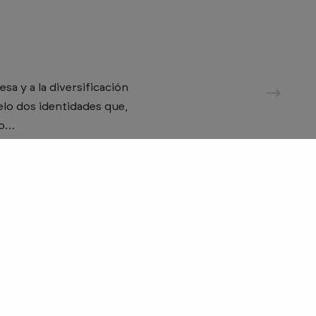
SOMOS AGENTES DIGITALIZADORES
a y a la diversificación
elo dos identidades que,
to…