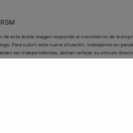
 RSM
n de esta doble imagen responde al crecimiento de la empres
logo. Para cubrir esta nueva situación, trabajamos en paral
den ser independientes, debían reflejar su vínculo direc