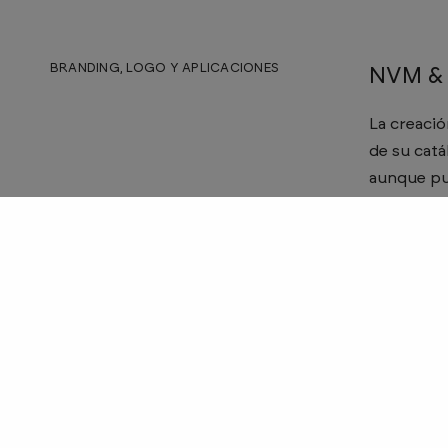
BRANDING, LOGO Y APLICACIONES
NVM &
La creació
de su catá
aunque pue