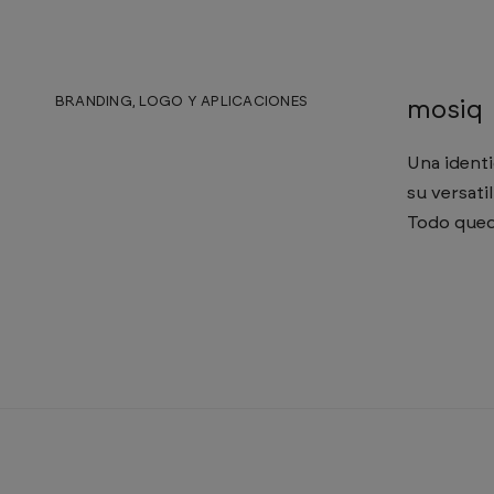
BRANDING, LOGO Y APLICACIONES
mosiq
Una identi
su versati
Todo queda
2009 / 2026 SC Self Copyright – Minimizán