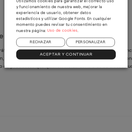
Utilizamos cookies para garantizar el correcto uso
y funcionamiento de nuestra web, mejorar la
experiencia de usuario, obtener datos
estadísticos y utilizar Google Fonts. En cualquier
momento puedes revisar tu consentimiento en
Uso de cookies
nuestra página:
.
e
RECHAZAR
PERSONALIZAR
ráfico como el verbal, el lenguaje que rodea a la marca fun
ACEPTAR Y CONTINUAR
n, referido a una ‘actitud’ o al estilo de vida de aquellos 
po de productos que quieren incluir dentro de su dieta sal