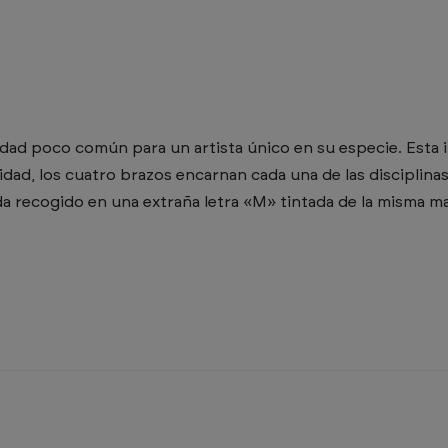
dad poco común para un artista único en su especie. Esta 
lidad, los cuatro brazos encarnan cada una de las disciplinas
 recogido en una extraña letra «M» tintada de la misma m
SERVICIOS
Diseños web
Rediseños web
Tiendas online
Posicionamiento web
Servicios WordPress
Identidades visuales
Copywriting