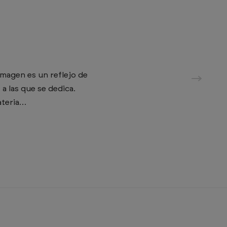
imagen es un reflejo de
 a las que se dedica.
ateria…
CONTACTO
hi@minimizan.com
+34 622 633 312
HORARIO
De lunes a viernes
De 9 a 16 horas