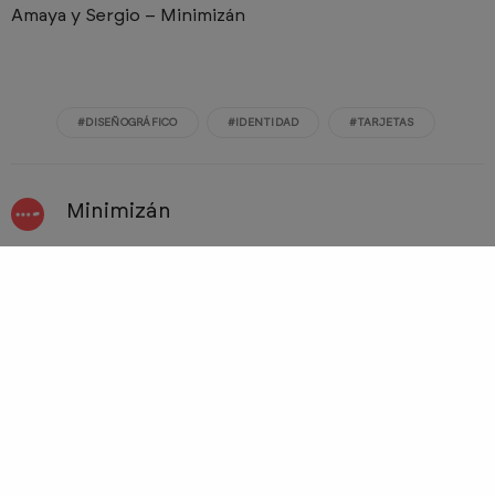
Amaya y Sergio – Minimizán
#DISEÑOGRÁFICO
#IDENTIDAD
#TARJETAS
Minimizán
Estudio multidisciplinar en el que convergen
creatividad y táctica. Al frente de Minimizán estamos
Amaya Oyón y Sergio Navarro. Hay una frase de
nuestra cosecha que, aprovechando, soltaremos
también aquí: «En el diseño, como en la vida, menos
ornamento y más concepto».